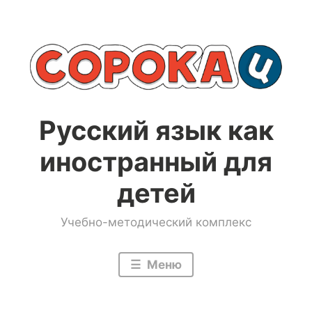
Перейти
к
содержимому
Русский язык как
иностранный для
детей
Учебно-методический комплекс
Меню