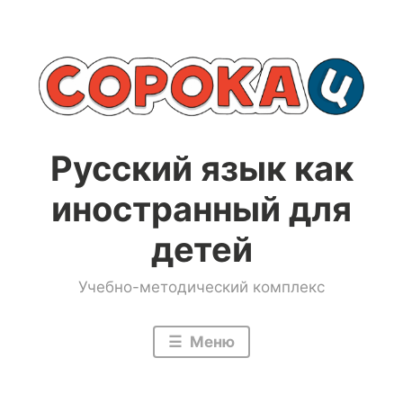
Перейти
к
содержимому
Русский язык как
иностранный для
детей
Учебно-методический комплекс
Меню