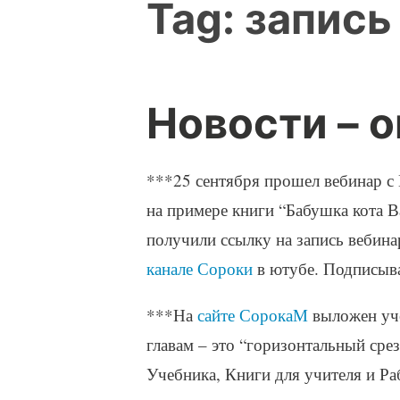
Tag:
запись
Новости – 
***25 сентября прошел вебинар с 
на примере книги “Бабушка кота В
получили ссылку на запись вебина
канале Сороки
в ютубе. Подписывай
***На
сайте СорокаМ
выложен уче
главам – это “горизонтальный сре
Учебника, Книги для учителя и Раб