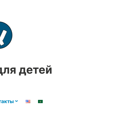
для детей
такты