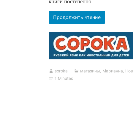
книги постепенно.
“Новости
Продолжить чтение
–
октябрь
2022”
soroka
магазины
,
Марианна
,
Нов
1 Minutes