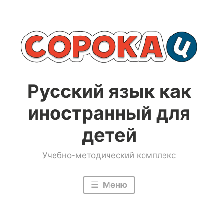
Перейти
к
содержимому
Русский язык как
иностранный для
детей
Учебно-методический комплекс
Меню