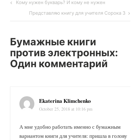
Post
Previous
Кому нужен букварь? И кому не нужен
navigation
Post
Next
Представляю книгу для учителя Сорока 3
Post
Бумажные книги
против электронных
:
Один комментарий
Ekaterina Klimchenko
October 25, 2018 at 10:16 pm
А мне удобно работать именно с бумажным
вариантом книги для учителя: пришла в голову