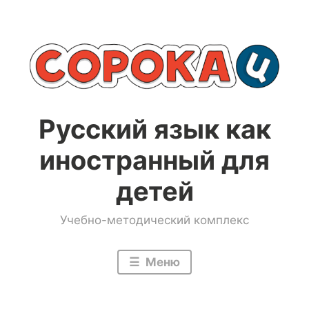
Перейти
к
содержимому
Русский язык как
иностранный для
детей
Учебно-методический комплекс
Меню