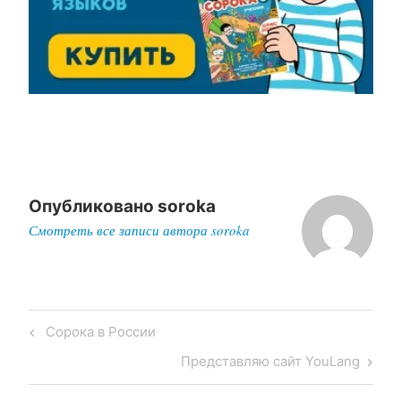
Опубликовано
soroka
Смотреть все записи автора soroka
Post
Previous
Сорока в России
navigation
Post
Next
Представляю сайт YouLang
Post