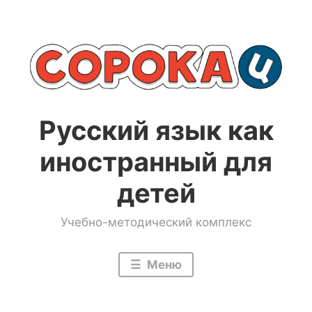
Перейти
к
содержимому
Русский язык как
иностранный для
детей
Учебно-методический комплекс
Меню