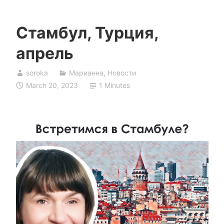
Стамбул, Турция,
апрель
soroka
Марианна
,
Новости
March 20, 2023
1 Minutes