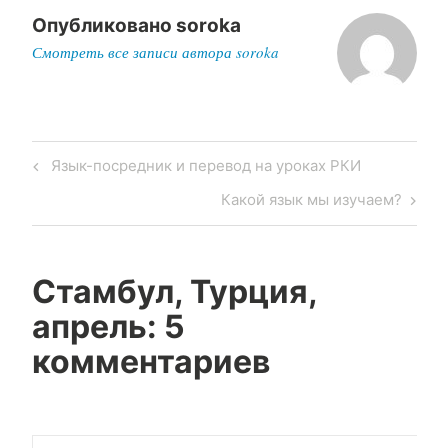
Опубликовано
soroka
Смотреть все записи автора soroka
Post
Previous
Язык-посредник и перевод на уроках РКИ
navigation
Post
Next
Какой язык мы изучаем?
Post
Стамбул, Турция,
апрель
: 5
комментариев