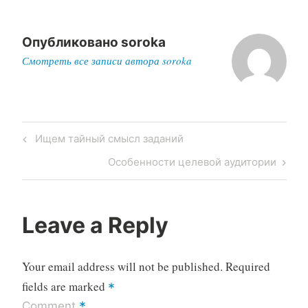
Опубликовано
soroka
Смотреть все записи автора soroka
Post
Previous
Ищем тайный смысл заданий
navigation
Post
Next
Особенности целевой аудитории
Post
Leave a Reply
Your email address will not be published.
Required
fields are marked
*
*
Comment