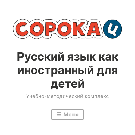
Перейти
к
содержимому
Русский язык как
иностранный для
детей
Учебно-методический комплекс
Меню