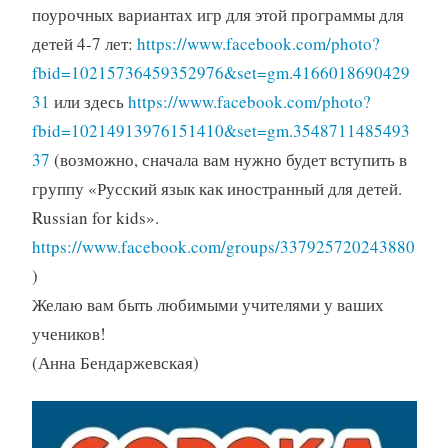
поурочных вариантах игр для этой программы для
детей 4-7 лет:
https://www.facebook.com/photo?
fbid=10215736459352976&set=gm.4166018690429
31
или здесь
https://www.facebook.com/photo?
fbid=10214913976151410&set=gm.3548711485493
37
(возможно, сначала вам нужно будет вступить в
группу «Русский язык как иностранный для детей.
Russian for kids».
https://www.facebook.com/groups/337925720243880
)
Желаю вам быть любимыми учителями у ваших
учеников!
(Анна Бендаржевская)