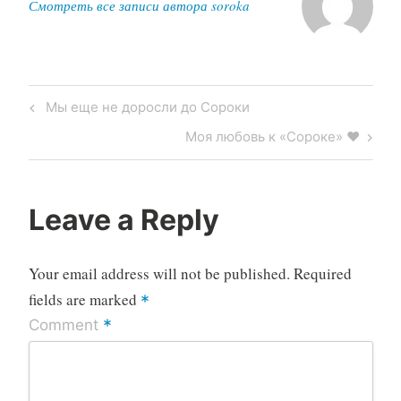
Смотреть все записи автора soroka
Post
Previous
Мы еще не доросли до Сороки
navigation
Post
Next
Моя любовь к «Сороке» ❤️
Post
Leave a Reply
Your email address will not be published.
Required
fields are marked
*
*
Comment