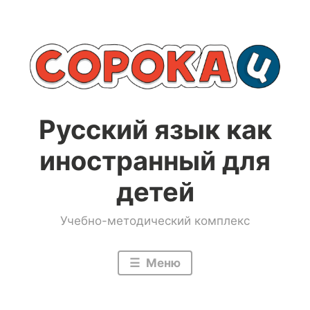
Перейти
к
содержимому
Русский язык как
иностранный для
детей
Учебно-методический комплекс
Меню