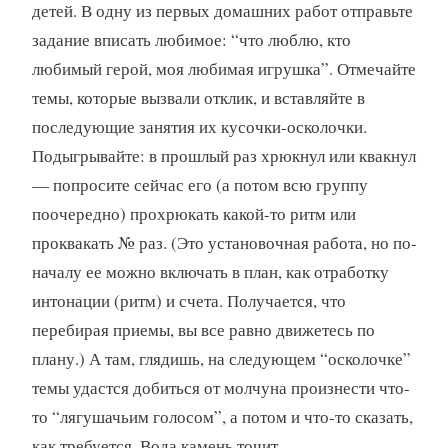
детей. В одну из первых домашних работ отправьте
задание вписать любимое: “что люблю, кто
любимый герой, моя любимая игрушка”. Отмечайте
темы, которые вызвали отклик, и вставляйте в
последующие занятия их кусочки-осколочки.
Подыгрывайте: в прошлый раз хрюкнул или квакнул
— попросите сейчас его (а потом всю группу
поочередно) прохрюкать какой-то ритм или
проквакать № раз. (Это установочная работа, но по-
началу ее можно включать в план, как отработку
интонации (ритм) и счета. Получается, что
перебирая приемы, вы все равно движетесь по
плану.) А там, глядишь, на следующем “осколочке”
темы удастся добиться от молчуна произнести что-
то “лягушачьим голосом”, а потом и что-то сказать,
как требуется. Вода камень точит.