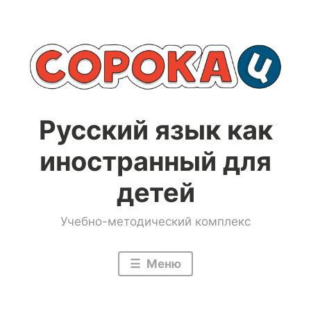
Перейти
к
содержимому
Русский язык как
иностранный для
детей
Учебно-методический комплекс
Меню