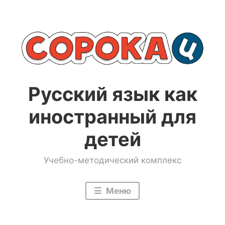
Перейти
к
содержимому
Русский язык как
иностранный для
детей
Учебно-методический комплекс
Меню