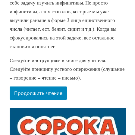
себе задачу изучить инфинитивы. Не просто
инфинитивы, а тех глаголов, которые мы уже
выучили раньше в форме 3 лица единственного
числа (читает, ест, бежит, сидит и т.д.). Когда вы
сфокусировались на этой задаче, все остальное
становится понятнее.
Следуйте инструкциям в книге для учителя.
Следуйте принципу устного опережения (слушание
– говорение – чтение – письмо).
“Ответы
Продолжить чтение
на
вопросы
по
Уроку
10