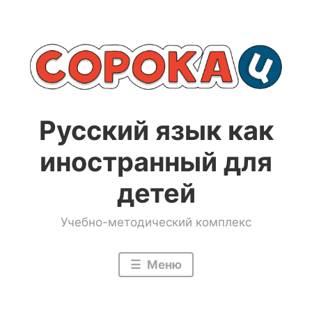
Перейти
к
содержимому
Русский язык как
иностранный для
детей
Учебно-методический комплекс
Меню